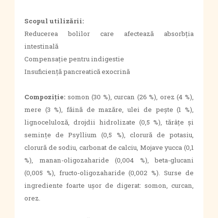
Scopul utilizării:
Reducerea bolilor care afectează absorbția
intestinală
Compensație pentru indigestie
Insuficiență pancreatică exocrină
Compoziție:
somon (30 %), curcan (26 %), orez (4 %),
mere (3 %), făină de mazăre, ulei de pește (1 %),
lignoceluloză, drojdii hidrolizate (0,5 %), tărâțe și
semințe de Psyllium (0,5 %), clorură de potasiu,
clorură de sodiu, carbonat de calciu, Mojave yucca (0,1
%), manan-oligozaharide (0,004 %), beta-glucani
(0,005 %), fructo-oligozaharide (0,002 %). Surse de
ingrediente foarte ușor de digerat: somon, curcan,
orez.