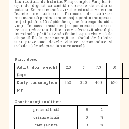
Instrucțiuni de hrănire:
Furaj complet. Furaj foarte
ușor de digerat cu cantități crescute de sodiu și
potasiu. Se recomandă avizul medicului veterinar
înainte de utilizare. Perioada de utilizare
recomandată pentru compensația pentru indigestie:
inițial până la 12 săptămâni și pe întreaga durată a
vieții în cazul insuficienței pancreatice cronice.
Pentru reducerea bolilor care afectează absorbția
intestinală: până la 12 săptămâni. Apa trebuie să fie
disponibilă în permanență.
În tabelul de hrănire
sunt prezentate dozele zilnice recomandate și
trebuie să fie adaptate la starea actuală.
Daily dose:
Adult dog weight
2,5
5
7,5
10
(kg):
Daily consumption
160
320
400
520
(g):
Constituenţi analitici:
proteină brută
8
%
grăsime brută
5
%
cenușă brută
3
%