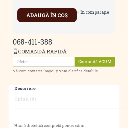
+ În comparaţie
ADAUGĂ ÎN COŞ
068-411-388
COMANDĂ RAPIDĂ
Comandă ACUM
Vă vom contacta înapoi și vom clarifica detaliile.
Descriere
Opinii (0)
Hrană dietetică completă pentru câini.