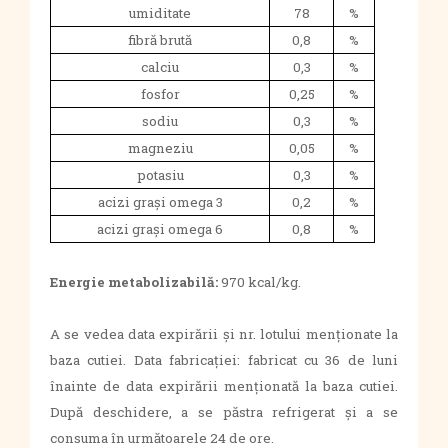
umiditate
78
%
fibră brută
0,8
%
calciu
0,3
%
fosfor
0,25
%
sodiu
0,3
%
magneziu
0,05
%
potasiu
0,3
%
acizi grași omega 3
0,2
%
acizi grași omega 6
0,8
%
Energie metabolizabilă:
970 kcal/kg.
A se vedea data expirării și nr. lotului menționate la
baza cutiei. Data fabricației: fabricat cu 36 de luni
înainte de data expirării menționată la baza cutiei.
După deschidere, a se păstra refrigerat și a se
consuma în următoarele 24 de ore.