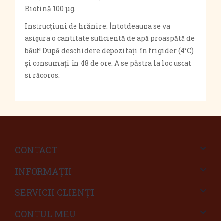
Biotină 100 µg.
Instrucţiuni de hrănire: Întotdeauna se va
asigura o cantitate suficientă de apă proaspătă de
băut! După deschidere depozitaţi în frigider (4°C)
şi consumaţi în 48 de ore. A se păstra la loc uscat
si răcoros.
CONTACT
INFORMAŢII
SERVICII CLIENŢI
CONTUL MEU