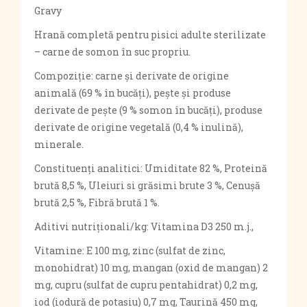
Gravy
Hrană completă pentru pisici adulte sterilizate
– carne de somon în suc propriu.
Compoziţie: carne şi derivate de origine
animală (69 % în bucăți), peşte şi produse
derivate de peşte (9 % somon în bucăți), produse
derivate de origine vegetală (0,4 % inulină),
minerale.
Constituenţi analitici: Umiditate 82 %, Proteină
brută 8,5 %, Uleiuri si grăsimi brute 3 %, Cenuşă
brută 2,5 %, Fibră brută 1 %.
Aditivi nutriţionali/kg: Vitamina D3 250 m.j.,
Vitamine: E 100 mg, zinc (sulfat de zinc,
monohidrat) 10 mg, mangan (oxid de mangan) 2
mg, cupru (sulfat de cupru pentahidrat) 0,2 mg,
iod (iodură de potasiu) 0,7 mg, Taurină 450 mg,