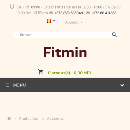
Lu. - Vi. 09:00 - 18:00 / Pauza de masa 12:00 - 13:00 / Sb. 09:00
- 13:00 Dm. Zi libera ☎
+373 (68) 635949
; ☎
+373 68 411388
Account
0 produs(e) - 0,00 MDL
MENU
Producător
Avicentra