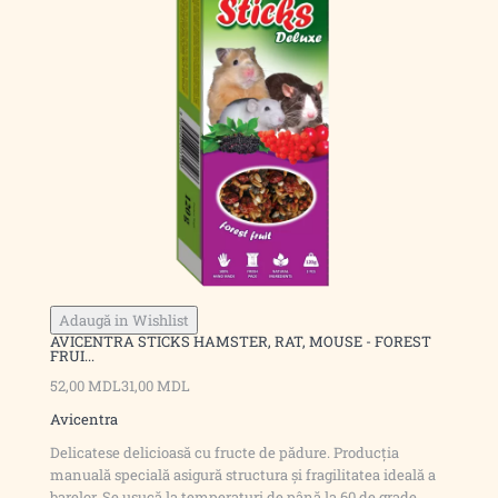
Adaugă in Wishlist
AVICENTRA STICKS HAMSTER, RAT, MOUSE - FOREST
FRUI...
52,00 MDL
31,00 MDL
Avicentra
Delicatese delicioasă cu fructe de pădure. Producția
manuală specială asigură structura și fragilitatea ideală a
barelor. Se usucă la temperaturi de până la 60 de grade