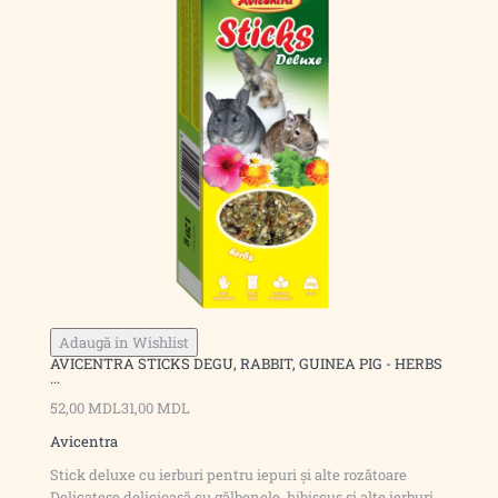
Adaugă in Wishlist
AVICENTRA STICKS DEGU, RABBIT, GUINEA PIG - HERBS
...
52,00 MDL
31,00 MDL
Avicentra
Stick deluxe cu ierburi pentru iepuri și alte rozătoare
Delicatese delicioasă cu gălbenele, hibiscus și alte ierburi.