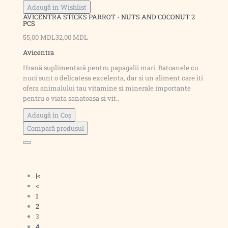
Adaugă in Wishlist
AVICENTRA STICKS PARROT - NUTS AND COCONUT 2
PCS
55,00 MDL
32,00 MDL
Avicentra
Hrană suplimentară pentru papagalii mari. Batoanele cu
nuci sunt o delicatesa excelenta, dar si un aliment care iti
ofera animalului tau vitamine si minerale importante
pentru o viata sanatoasa si vit..
Adaugă în Coş
Compară produsul
|<
<
1
2
3
4