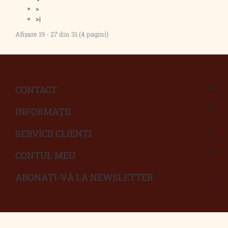
>
>|
Afişare 19 - 27 din 31 (4 pagini)
CONTACT
INFORMAŢII
SERVICII CLIENŢI
CONTUL MEU
ABONAȚI-VĂ LA NEWSLETTER